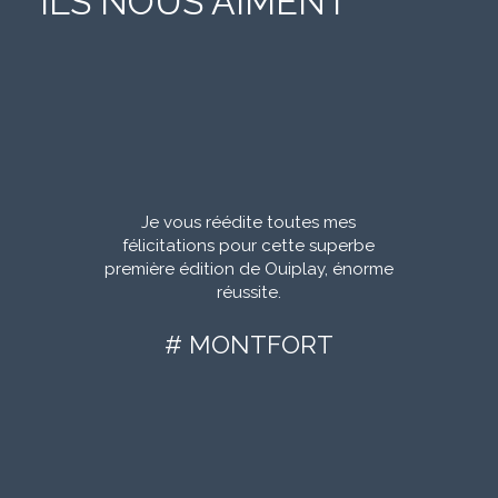
ILS NOUS AIMENT
onscient et
je pourrais
aouh et
y
assionnant
a que je
Je vous réédite toutes mes
aillé si
Big Up à
félicitations pour cette superbe
é cette
c’était un
première édition de Ouiplay, énorme
 la
épuisé
réussite.
e induite
#
# MONTFORT
LA –
 LA
 DE