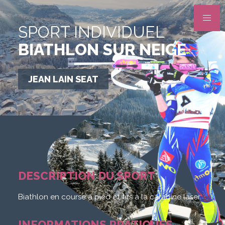
SPORT INDIVIDUEL
BIATHLON SUR NEIGE
JEAN LAIN SEAT
DESCRIPTION DU SPORT
Biathlon en course à pied et tirs à la carabine laser.
INFORMATIONS PRATIQUES